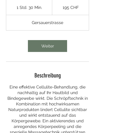
195
Schweizer
1 Std. 30 Min.
1
195 CHF
Franken
S
t
Gersauerstrasse
d
3
0
M
Weiter
i
n
.
Beschreibung
Eine effektive Cellulite-Behandlung, die
nachhaltig auf Ihr Hautbild und
Bindegewebe wirkt. Die Schröpftechnik in
Kombination mit hochwirksamen
Naturprodukten lindert Cellulite sichtbar
und wirkt entstauend auf das
Körpergewebe. Ein aktivierendes und
anregendes Körperpeeling und die
spezielle Massagetechnik unterstützen