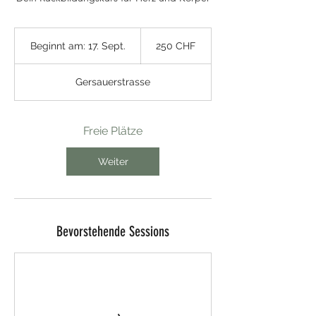
250
Schweizer
Beginnt am: 17. Sept.
B
250 CHF
Franken
e
g
Gersauerstrasse
i
n
n
t
Freie Plätze
a
m
Weiter
:
1
7
.
S
Bevorstehende Sessions
e
p
t
.